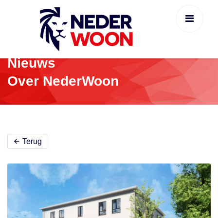
Nieuws
Over NederWoon
Terug