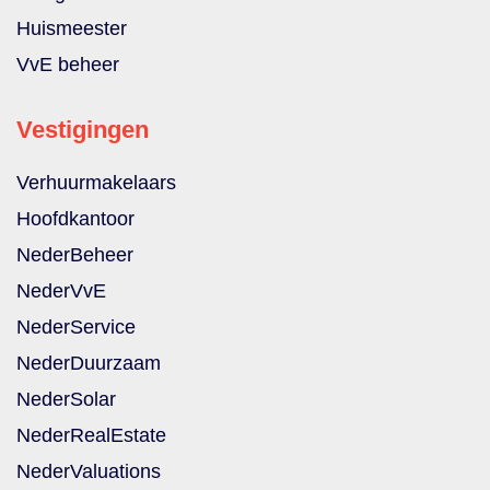
Huismeester
VvE beheer
Vestigingen
Verhuurmakelaars
Hoofdkantoor
NederBeheer
NederVvE
NederService
NederDuurzaam
NederSolar
NederRealEstate
NederValuations