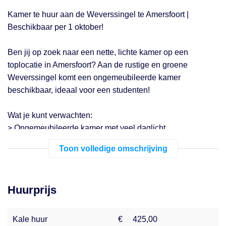
Kamer te huur aan de Weverssingel te Amersfoort |
Beschikbaar per 1 oktober!
Ben jij op zoek naar een nette, lichte kamer op een
toplocatie in Amersfoort? Aan de rustige en groene
Weverssingel komt een ongemeubileerde kamer
beschikbaar, ideaal voor een studenten!
Wat je kunt verwachten:
> Ongemeubileerde kamer met veel daglicht
> Gedeelde voorzieningen zoals keuken, badkamer en
Toon volledige omschrijving
toilet
>Gelegen op loopafstand van het stadscentrum, station en
winkels
Huurprijs
Interesse? vraag een bezichtiging aan via
www.nederwoon.nl
Kale huur
€
425,00