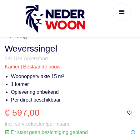
Terug
Weverssingel
3811GK Amersfoort
Kamer | Bestaande bouw
Woonoppervlakte 15 m²
1 kamer
Oplevering onbekend
Per direct beschikbaar
€ 597,00
Incl. servicekosten/per maand
Er staat geen bezichtiging gepland