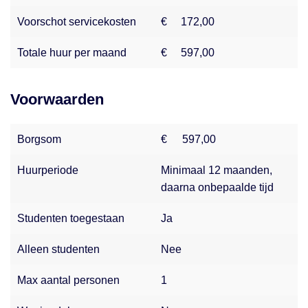
Bij NederWoon Verhuurmakelaars streven we ernaar om
Voorschot servicekosten
€
172,00
betrouwbare, actuele en volledige informatie te bieden.
Totale huur per maand
€
597,00
Ondanks onze zorgvuldigheid kan het voorkomen dat
gegevens op onze website onjuistheden of
onvolledigheden bevatten. Aan de inhoud van deze
Voorwaarden
website kunnen daarom geen rechten worden ontleend.
Voor de meest actuele informatie of bij vragen kun je altijd
Borgsom
€
597,00
contact met ons opnemen. Wij helpen je graag verder!
Huurperiode
Minimaal 12 maanden,
daarna onbepaalde tijd
Studenten toegestaan
Ja
Alleen studenten
Nee
Max aantal personen
1