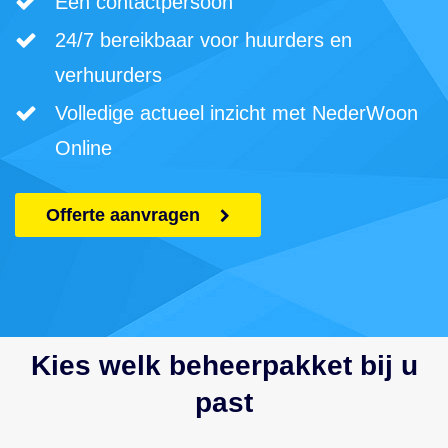
Eén contactpersoon
24/7 bereikbaar voor huurders en
verhuurders
Volledige actueel inzicht met NederWoon
Online
Offerte aanvragen
Kies welk beheerpakket bij u
past