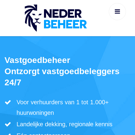
Vastgoedbeheer
Ontzorgt vastgoedbeleggers
24/7
Voor verhuurders van 1 tot 1.000+
huurwoningen
Landelijke dekking, regionale kennis