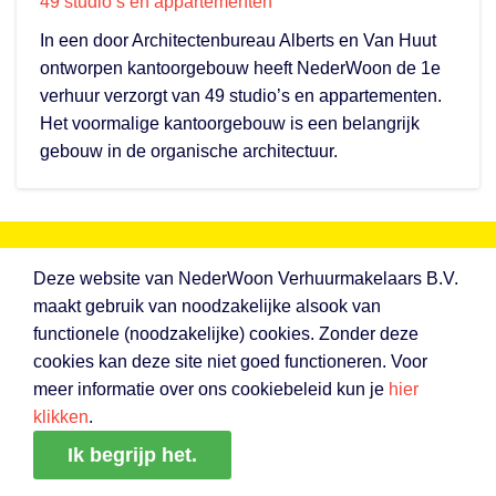
49 studio’s en appartementen
In een door Architectenbureau Alberts en Van Huut
ontworpen kantoorgebouw heeft NederWoon de 1e
verhuur verzorgt van 49 studio’s en appartementen.
Het voormalige kantoorgebouw is een belangrijk
gebouw in de organische architectuur.
Gratis onderhoudswijzer
Deze website van NederWoon Verhuurmakelaars B.V.
maakt gebruik van noodzakelijke alsook van
Wie moet wat betalen?
functionele (noodzakelijke) cookies. Zonder deze
cookies kan deze site niet goed functioneren. Voor
Handig overzicht op alfabetische volgorde
meer informatie over ons cookiebeleid kun je
hier
klikken
.
Gebaseerd op de laatste jurisprudentie
Ik begrijp het.
Ook in het Engels beschikbaar