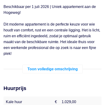
Beschikbaar per 1 juli 2026 | Uniek appartement aan de
Hogeweg!
Dit moderne appartement is de perfecte keuze voor wie
houdt van comfort, rust en een centrale ligging. Het is licht,
ruim en efficiënt ingedeeld, zodat je optimaal gebruik
maakt van de beschikbare ruimte. Het ideale thuis voor
een werkende professional die op zoek is naar een fijne
plek!
Het appartement van 42m² is slim ingedeeld en beschikt
Toon volledige omschrijving
over een open keuken, voorzien van een afzuigkap,
inductiekookplaat combi magnetron-oven en een koel-
vriescombinatie. Vanuit de ruime slaapkamer bereik je de
Huurprijs
badkamer welke is uitgerust met een ruime inloopdouche
en een stijlvol wastafelmeubel. Er is ook een apart
zwevend toilet.
Kale huur
€
1.029,00