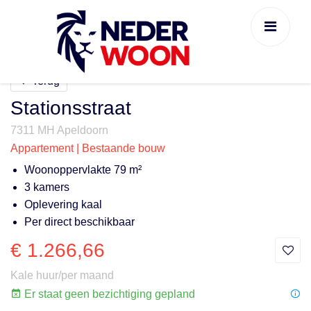
Terug
Stationsstraat
7311 MH Apeldoorn
Appartement | Bestaande bouw
Woonoppervlakte 79 m²
3 kamers
Oplevering kaal
Per direct beschikbaar
€ 1.266,66
Kale huur/per maand
Er staat geen bezichtiging gepland