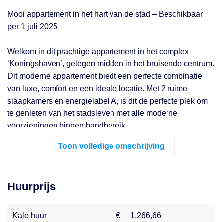
Mooi appartement in het hart van de stad – Beschikbaar
per 1 juli 2025
Welkom in dit prachtige appartement in het complex
‘Koningshaven’, gelegen midden in het bruisende centrum.
Dit moderne appartement biedt een perfecte combinatie
van luxe, comfort en een ideale locatie. Met 2 ruime
slaapkamers en energielabel A, is dit de perfecte plek om
te genieten van het stadsleven met alle moderne
voorzieningen binnen handbereik.
Toon volledige omschrijving
Wat je kunt verwachten:
Buitenruimte: Een gezellig terras aan de achterzijde van
Huurprijs
het appartement, perfect om te ontspannen.
Interieur: De woning is voorzien van luxe afwerkingen,
Kale huur
€
1.266,66