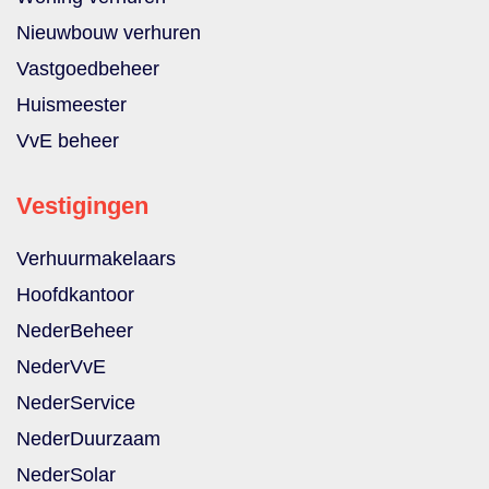
Nieuwbouw verhuren
Vastgoedbeheer
Huismeester
VvE beheer
Vestigingen
Verhuurmakelaars
Hoofdkantoor
NederBeheer
NederVvE
NederService
NederDuurzaam
NederSolar