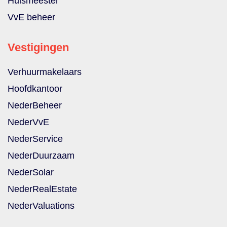
Huismeester
VvE beheer
Vestigingen
Verhuurmakelaars
Hoofdkantoor
NederBeheer
NederVvE
NederService
NederDuurzaam
NederSolar
NederRealEstate
NederValuations