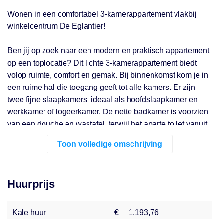
Wonen in een comfortabel 3-kamerappartement vlakbij
winkelcentrum De Eglantier!
Ben jij op zoek naar een modern en praktisch appartement
op een toplocatie? Dit lichte 3-kamerappartement biedt
volop ruimte, comfort en gemak. Bij binnenkomst kom je in
een ruime hal die toegang geeft tot alle kamers. Er zijn
twee fijne slaapkamers, ideaal als hoofdslaapkamer en
werkkamer of logeerkamer. De nette badkamer is voorzien
van een douche en wastafel, terwijl het aparte toilet vanuit
de hal bereikbaar is. In de inpandige berging kun je
Toon volledige omschrijving
gemakkelijk extra spullen opbergen. De keuken is uitgerust
met een handmengkraan en ingebouwde afzuigkap, en de
lichte woonkamer heeft openslaande ramen met een
Huurprijs
veiligheidshekje, waardoor je geniet van veel frisse lucht
en comfort.
Kale huur
€
1.193,76