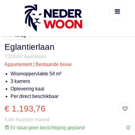
Terug
Eglantierlaan
7329 AP Apeldoorn
Appartement | Bestaande bouw
Woonoppervlakte 54 m²
3 kamers
Oplevering kaal
Per direct beschikbaar
€ 1.193,76
Kale huur/per maand
Er staat geen bezichtiging gepland