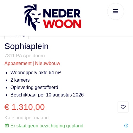
Terug
Sophiaplein
7311 PA Apeldoorn
Appartement | Nieuwbouw
Woonoppervlakte 64 m²
2 kamers
Oplevering gestoffeerd
Beschikbaar per 10 augustus 2026
€ 1.310,00
Kale huur/per maand
Er staat geen bezichtiging gepland