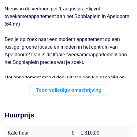
Nieuw in de verhuur: per 1 augustus: Stijlvol
tweekamerappartement aan het Sophiaplein in Apeldoorn
(64 m²)
Ben je op zoek naar een modern appartement op een
rustige, groene locatie én midden in het centrum van
Apeldoorn? Dan is dit fraaie tweekamerappartement aan
het Sophiaplein precies wat je zoekt.
Het appartement maakt deel uit van een kleinschalig en
karakteristiek wooncomplex, bestaande uit vier stijlvolle
Toon volledige omschrijving
gebouwen met ieder slechts vijf appartementen. Je woont
hier op een unieke locatie, direct naast het station, met
winkels, restaurants en andere voorzieningen op
Huurprijs
loopafstand. Ook de uitvalswegen zijn uitstekend
bereikbaar.
Kale huur
€
1.310,00