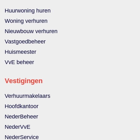
Huurwoning huren
Woning verhuren
Nieuwbouw verhuren
Vastgoedbeheer
Huismeester
VvE beheer
Vestigingen
Verhuurmakelaars
Hoofdkantoor
NederBeheer
NederVvE
NederService