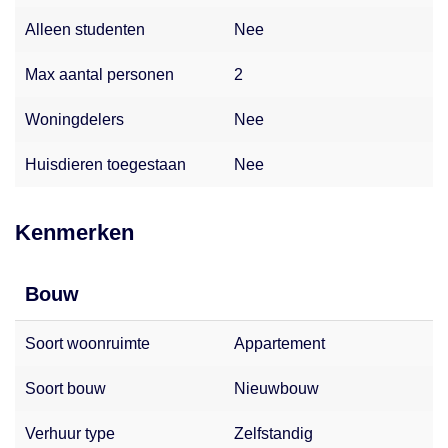
Ben je enthousiast geworden? Neem dan snel contact op
Alleen studenten
Nee
voor het plannen van een bezichtiging. We laten je dit
mooie appartement graag zien!
Max aantal personen
2
Disclaimer: NederWoon Verhuurmakelaars besteedt de
Woningdelers
Nee
grootste zorg aan de samenstelling van deze informatie.
Desondanks kunnen aan de inhoud geen rechten worden
Huisdieren toegestaan
Nee
ontleend en zijn wijzigingen en onjuistheden
voorbehouden.
Kenmerken
Bouw
Soort woonruimte
Appartement
Soort bouw
Nieuwbouw
Verhuur type
Zelfstandig