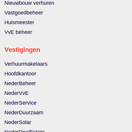
Nieuwbouw verhuren
Vastgoedbeheer
Huismeester
VvE beheer
Vestigingen
Verhuurmakelaars
Hoofdkantoor
NederBeheer
NederVvE
NederService
NederDuurzaam
NederSolar
NederRealEstate