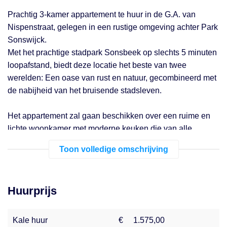
Prachtig 3-kamer appartement te huur in de G.A. van
Nispenstraat, gelegen in een rustige omgeving achter Park
Sonswijck.
Met het prachtige stadpark Sonsbeek op slechts 5 minuten
loopafstand, biedt deze locatie het beste van twee
werelden: Een oase van rust en natuur, gecombineerd met
de nabijheid van het bruisende stadsleven.
Het appartement zal gaan beschikken over een ruime en
lichte woonkamer met moderne keuken die van alle
gemakken is voorzien, waaronder een inductiekookplaat,
Toon volledige omschrijving
vaatwasser, combimagnetron, luxe afzuigkap, koelkast en
een aparte vriezer. Op dit moment zit er nog een
verouderde keuken in. De foto van de keuken is ter
Huurprijs
impressie van een vergelijkbaar appartement.
Ontspan op het heerlijk ruime balkon, waar je heerlijk tot
Kale huur
€
1.575,00