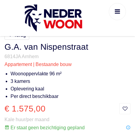
Terug
G.A. van Nispenstraat
6814JA Arnhem
Appartement | Bestaande bouw
Woonoppervlakte 96 m²
3 kamers
Oplevering kaal
Per direct beschikbaar
€ 1.575,00
Kale huur/per maand
Er staat geen bezichtiging gepland