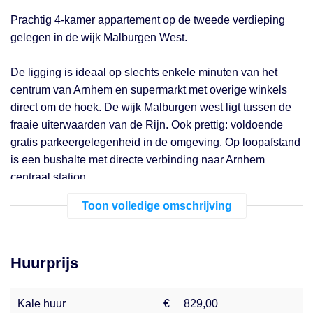
Prachtig 4-kamer appartement op de tweede verdieping
gelegen in de wijk Malburgen West.
De ligging is ideaal op slechts enkele minuten van het
centrum van Arnhem en supermarkt met overige winkels
direct om de hoek. De wijk Malburgen west ligt tussen de
fraaie uiterwaarden van de Rijn. Ook prettig: voldoende
gratis parkeergelegenheid in de omgeving. Op loopafstand
is een bushalte met directe verbinding naar Arnhem
centraal station.
Toon volledige omschrijving
Indeling: Begane grond: Afgesloten centrale entree,
intercominstallatie, brievenbussen.
2de verdieping: Entree, hal met meterkast en toegang tot
Huurprijs
de keuken welke is voorzien van een afzuigkap en
gasfornuis.
Kale huur
€
829,00