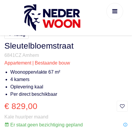
Terug
Sleutelbloemstraat
6841CZ Arnhem
Appartement | Bestaande bouw
Woonoppervlakte 67 m²
4 kamers
Oplevering kaal
Per direct beschikbaar
€ 829,00
Kale huur/per maand
Er staat geen bezichtiging gepland