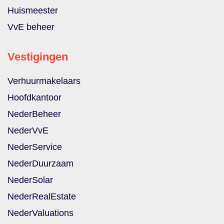
Huismeester
VvE beheer
Vestigingen
Verhuurmakelaars
Hoofdkantoor
NederBeheer
NederVvE
NederService
NederDuurzaam
NederSolar
NederRealEstate
NederValuations