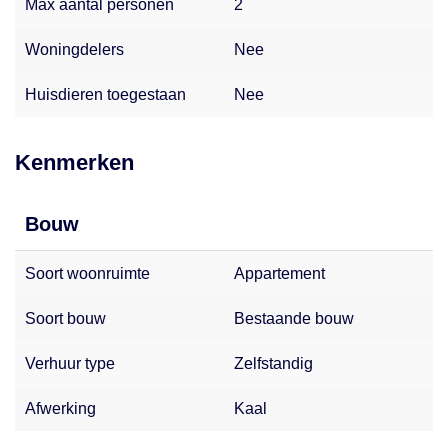
Max aantal personen
2
om het geven van betrouwbare en actuele informatie. Zij
kan echter niet garanderen dat deze informatie altijd
Woningdelers
Nee
foutloos, volledig en actueel is. Daarom kunnen aan de
informatie op deze website geen rechten worden ontleend.
Huisdieren toegestaan
Nee
Kenmerken
Bouw
Soort woonruimte
Appartement
Soort bouw
Bestaande bouw
Verhuur type
Zelfstandig
Afwerking
Kaal