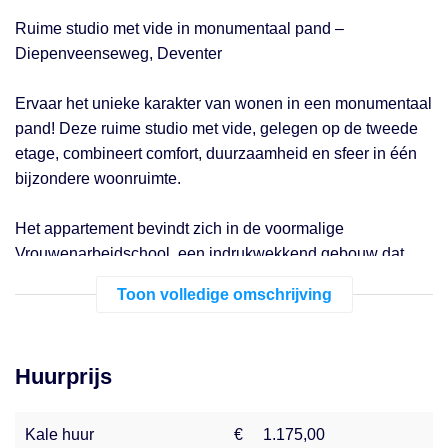
Ruime studio met vide in monumentaal pand –
Diepenveenseweg, Deventer
Ervaar het unieke karakter van wonen in een monumentaal
pand! Deze ruime studio met vide, gelegen op de tweede
etage, combineert comfort, duurzaamheid en sfeer in één
bijzondere woonruimte.
Het appartement bevindt zich in de voormalige
Vrouwenarbeidschool, een indrukwekkend gebouw dat
met zorg is getransformeerd tot een modern wooncomplex
Toon volledige omschrijving
met behoud van zijn historische charme.
Bij binnenkomst valt direct het rijke natuurlijke licht op dat
Huurprijs
door de hoge ramen naar binnen stroomt. De ruime
woonkamer loopt over in een open keuken, voorzien van
een koelkast, vriesvak, kookplaat, afzuigkap en
Kale huur
€
1.175,00