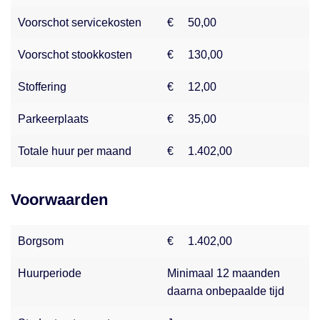
combimagnetron. De badkamer is uitgerust met een
douche, wastafel en toilet.
Voorschot servicekosten
€
50,00
Voorschot stookkosten
€
130,00
Geniet van de rustige ligging, op slechts een steenworp
afstand van het historische centrum van Deventer en het
Stoffering
€
12,00
centraal station.
Parkeerplaats
€
35,00
Buiten beschik je over een gezamenlijke tuin, een
fietsenberging en de mogelijkheid tot een eigen
Totale huur per maand
€
1.402,00
parkeerplaats.
Voorwaarden
Bijzonderheden:
-Voorschot stookkosten €130,- 1 pers. Meer persoon €
155,00.
Borgsom
€
1.402,00
-Servicekosten: € 50,00
-Zonnewering: € 12,00
Huurperiode
Minimaal 12 maanden
-Afschrijving roerende zaken € 12,50
daarna onbepaalde tijd
-Voorzien van blokverwarming