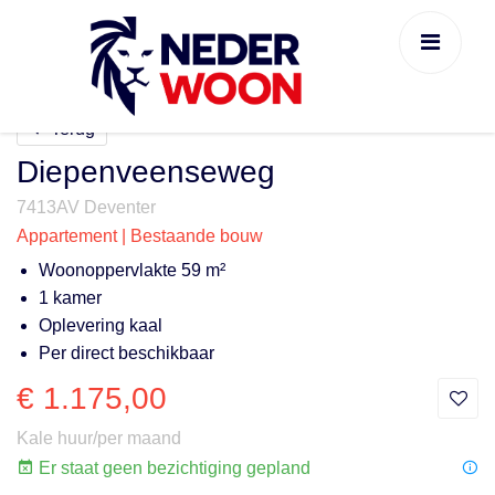
Terug
Diepenveenseweg
7413AV Deventer
Appartement | Bestaande bouw
Woonoppervlakte 59 m²
1 kamer
Oplevering kaal
Per direct beschikbaar
€ 1.175,00
Kale huur/per maand
Er staat geen bezichtiging gepland