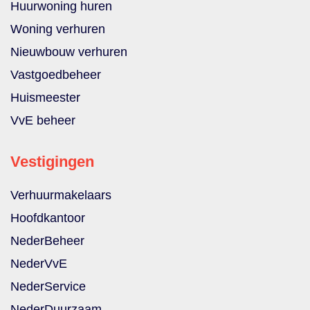
Huurwoning huren
Woning verhuren
Nieuwbouw verhuren
Vastgoedbeheer
Huismeester
VvE beheer
Vestigingen
Verhuurmakelaars
Hoofdkantoor
NederBeheer
NederVvE
NederService
NederDuurzaam