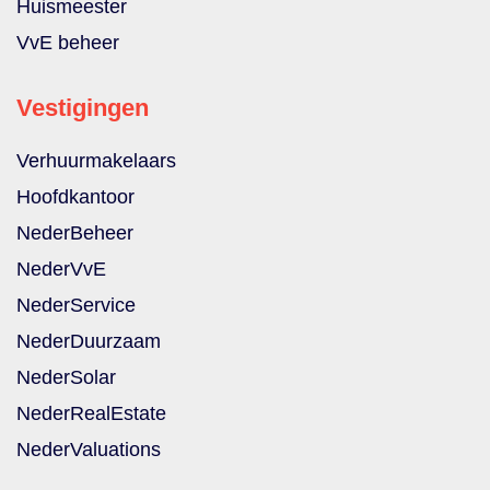
Huismeester
VvE beheer
Vestigingen
Verhuurmakelaars
Hoofdkantoor
NederBeheer
NederVvE
NederService
NederDuurzaam
NederSolar
NederRealEstate
NederValuations