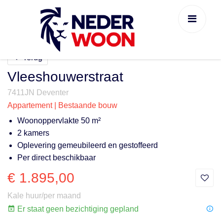
Terug
Vleeshouwerstraat
7411JN Deventer
Appartement | Bestaande bouw
Woonoppervlakte 50 m²
2 kamers
Oplevering gemeubileerd en gestoffeerd
Per direct beschikbaar
€ 1.895,00
Kale huur/per maand
Er staat geen bezichtiging gepland