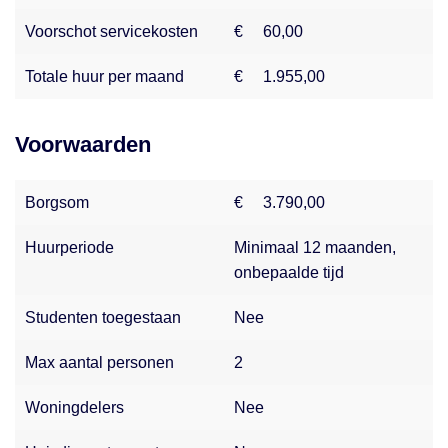
wastafelmeubel en een comfortabele regendouche en een
toilet.
Voorschot servicekosten
€
60,00
Totale huur per maand
€
1.955,00
Bijzonderheden:
- Energielabel A+
- Monumentaal pand, volledig gerenoveerd
Voorwaarden
- Authentieke elementen behouden
- Hoogwaardige keuken en badkamer
Borgsom
€
3.790,00
- Gelegen in hartje binnenstad
Huurperiode
Minimaal 12 maanden,
Interesse om een kijkje te nemen? Neem dan snel contact
onbepaalde tijd
met ons op.
Studenten toegestaan
Nee
Disclaimer NederWoon Verhuurmakelaars: Bij NederWoon
Verhuurmakelaars streven we naar het verstrekken van
Max aantal personen
2
betrouwbare, actuele en volledige informatie. Ondanks
onze zorgvuldigheid kunnen er onjuistheden of
Woningdelers
Nee
onvolledigheden op onze website voorkomen. Aan de