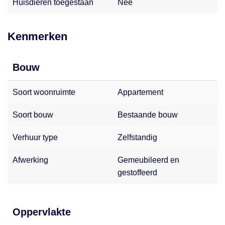
Huisdieren toegestaan
Nee
inhoud van deze website kunnen dan ook geen rechten
worden ontleend. Voor de meest actuele informatie of bij
vragen staan wij altijd klaar om je verder te helpen!
Kenmerken
Bouw
Soort woonruimte
Appartement
Soort bouw
Bestaande bouw
Verhuur type
Zelfstandig
Afwerking
Gemeubileerd en
gestoffeerd
Oppervlakte