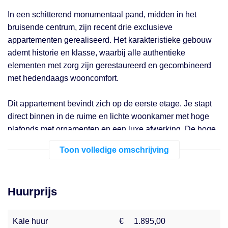
In een schitterend monumentaal pand, midden in het
bruisende centrum, zijn recent drie exclusieve
appartementen gerealiseerd. Het karakteristieke gebouw
ademt historie en klasse, waarbij alle authentieke
elementen met zorg zijn gerestaureerd en gecombineerd
met hedendaags wooncomfort.
Dit appartement bevindt zich op de eerste etage. Je stapt
direct binnen in de ruime en lichte woonkamer met hoge
plafonds met ornamenten en een luxe afwerking. De hoge
raampartijen en het Franse balkon maken dit appartement
Toon volledige omschrijving
uniek. De open keuken is van alle gemakken voorzien,
waaronder een natuurstenen werkblad, inductiekookplaat
met geïntegreerd afzuigsysteem, koelkast, oven en
Huurprijs
vaatwasser. De slaapkamer is af te sluiten met originele
schuifdeuren en hier vind je tevens ook de open luxe
badkamer. De badkamer is uitgerust met een luxe
Kale huur
€
1.895,00