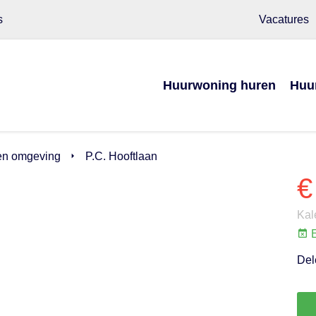
s
Vacatures
Huurwoning huren
Huu
en omgeving
P.C. Hooftlaan
€
Kal
E
Del