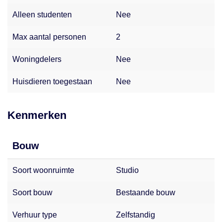
Voor de meest actuele informatie of bij vragen kun je altijd
Alleen studenten
Nee
contact met ons opnemen. Wij helpen je graag verder!
Max aantal personen
2
Woningdelers
Nee
Huisdieren toegestaan
Nee
Kenmerken
Bouw
Soort woonruimte
Studio
Soort bouw
Bestaande bouw
Verhuur type
Zelfstandig