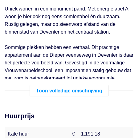
Uniek wonen in een monument pand. Met energielabel A
woon je hier ook nog eens comfortabel én duurzaam.
Rustig gelegen, maar op steenworp afstand van de
binnenstad van Deventer en het centraal station.
Sommige plekken hebben een verhaal. Dit prachtige
appartement aan de Diepenveenseweg in Deventer is daar
het perfecte voorbeeld van. Gevestigd in de voormalige
Vrouwenarbeidschool, een imposant en statig gebouw dat
met zorg is getransformeerd tot unieke woonruimte.
Toon volledige omschrijving
Bij binnenkomst in het appartement valt direct het lichtinval
op door de hoge raampartijen. De woonkamer is ruim en is
voorzien van een open keuken die beschikt over een
Huurprijs
koelkast met vriesvak, kookplaat, afzuigkap en combi
magnetron. De badkamer beschikt over een douche,
wastafel en toilet. Het slaapgedeelte is deels afgeschermd.
Kale huur
€
1.191,18