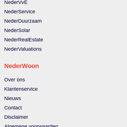
NederVvE
NederService
NederDuurzaam
NederSolar
NederRealEstate
NederValuations
NederWoon
Over ons
Klantenservice
Nieuws
Contact
Disclaimer
Algemene voorwaarden