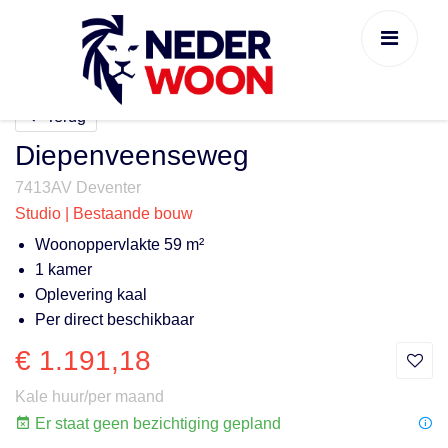
Terug
Diepenveenseweg
7413AV Deventer
Studio | Bestaande bouw
Woonoppervlakte 59 m²
1 kamer
Oplevering kaal
Per direct beschikbaar
€ 1.191,18
Kale huur/per maand
Er staat geen bezichtiging gepland