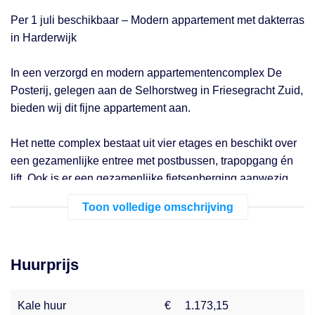
Per 1 juli beschikbaar – Modern appartement met dakterras
in Harderwijk
In een verzorgd en modern appartementencomplex De
Posterij, gelegen aan de Selhorstweg in Friesegracht Zuid,
bieden wij dit fijne appartement aan.
Het nette complex bestaat uit vier etages en beschikt over
een gezamenlijke entree met postbussen, trapopgang én
lift. Ook is er een gezamenlijke fietsenberging aanwezig.
Toon volledige omschrijving
Het appartement is gelegen op de eerste etage en is
comfortabel afgewerkt met vloerverwarming. De moderne
keuken is van alle gemakken voorzien en beschikt over
Huurprijs
een koelkast, oven, inductiekookplaat, afzuigkap en
vaatwasser.
De badkamer is strak en modern uitgevoerd met een
Kale huur
€
1.173,15