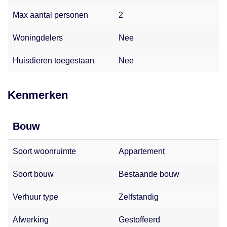
voorkomen. Aan de inhoud van deze tekst kunnen daarom
Max aantal personen
2
geen rechten worden ontleend. Voor de meest actuele
informatie of vragen kun je altijd contact met ons opnemen
Woningdelers
Nee
– wij helpen je graag verder!
Huisdieren toegestaan
Nee
Kenmerken
Bouw
Soort woonruimte
Appartement
Soort bouw
Bestaande bouw
Verhuur type
Zelfstandig
Afwerking
Gestoffeerd