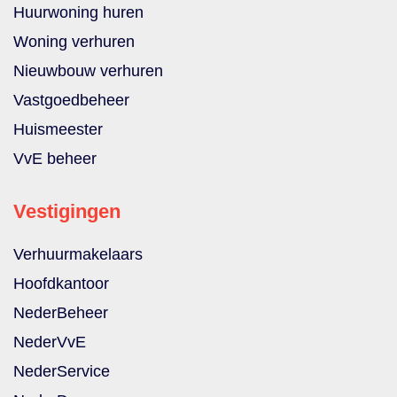
Huurwoning huren
Woning verhuren
Nieuwbouw verhuren
Vastgoedbeheer
Huismeester
VvE beheer
Vestigingen
Verhuurmakelaars
Hoofdkantoor
NederBeheer
NederVvE
NederService