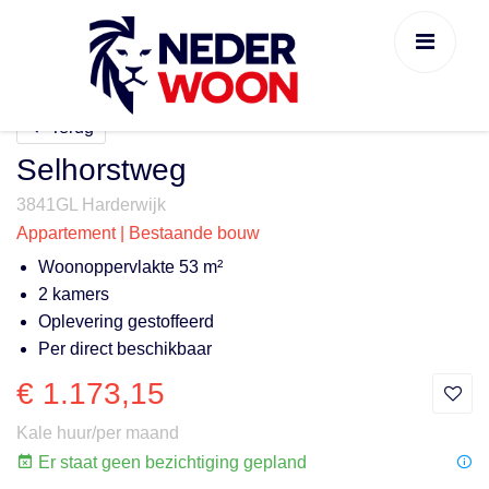
Terug
Selhorstweg
3841GL Harderwijk
Appartement | Bestaande bouw
Woonoppervlakte 53 m²
2 kamers
Oplevering gestoffeerd
Per direct beschikbaar
€ 1.173,15
Kale huur/per maand
Er staat geen bezichtiging gepland