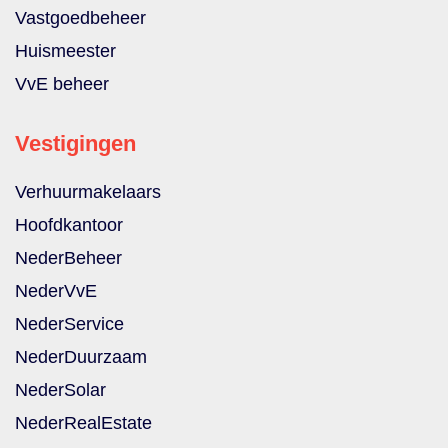
Vastgoedbeheer
Huismeester
VvE beheer
Vestigingen
Verhuurmakelaars
Hoofdkantoor
NederBeheer
NederVvE
NederService
NederDuurzaam
NederSolar
NederRealEstate