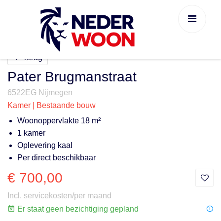
Terug
Pater Brugmanstraat
6522EG Nijmegen
Kamer | Bestaande bouw
Woonoppervlakte 18 m²
1 kamer
Oplevering kaal
Per direct beschikbaar
€ 700,00
Incl. servicekosten/per maand
Er staat geen bezichtiging gepland