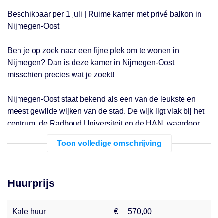
Beschikbaar per 1 juli | Ruime kamer met privé balkon in
Nijmegen-Oost
Ben je op zoek naar een fijne plek om te wonen in
Nijmegen? Dan is deze kamer in Nijmegen-Oost
misschien precies wat je zoekt!
Nijmegen-Oost staat bekend als een van de leukste en
meest gewilde wijken van de stad. De wijk ligt vlak bij het
centrum, de Radboud Universiteit en de HAN, waardoor
alles gemakkelijk bereikbaar is met de fiets. Daarnaast
Toon volledige omschrijving
vind je er gezellige cafés, restaurants, speciaalzaken en
veel groen om te wandelen of te ontspannen. De buurt
heeft een levendige sfeer met een mooie mix van
Huurprijs
studenten, young professionals en buurtbewoners.
Kenmerken:
Kale huur
€
570,00