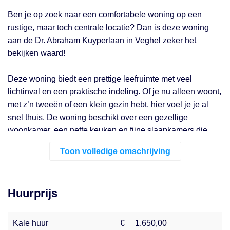
Ben je op zoek naar een comfortabele woning op een
rustige, maar toch centrale locatie? Dan is deze woning
aan de Dr. Abraham Kuyperlaan in Veghel zeker het
bekijken waard!
Deze woning biedt een prettige leefruimte met veel
lichtinval en een praktische indeling. Of je nu alleen woont,
met z’n tweeën of een klein gezin hebt, hier voel je je al
snel thuis. De woning beschikt over een gezellige
woonkamer, een nette keuken en fijne slaapkamers die
volop mogelijkheden bieden.
Toon volledige omschrijving
De omgeving
De woning ligt in een rustige en kindvriendelijke wijk, waar
Huurprijs
je geniet van een prettige woonomgeving met veel groen.
In de directe omgeving vind je diverse voorzieningen zoals
supermarkten, scholen en sportfaciliteiten. Ook het centrum
Kale huur
€
1.650,00