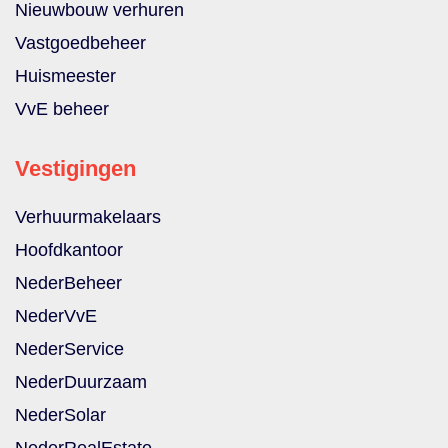
Nieuwbouw verhuren
Vastgoedbeheer
Huismeester
VvE beheer
Vestigingen
Verhuurmakelaars
Hoofdkantoor
NederBeheer
NederVvE
NederService
NederDuurzaam
NederSolar
NederRealEstate