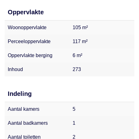
onvolledigheden bevatten. Aan de inhoud van deze
website kunnen daarom geen rechten worden ontleend.
Oppervlakte
Voor de meest actuele informatie of bij vragen kun je altijd
Woonoppervlakte
105 m²
contact met ons opnemen. Wij helpen je graag verder!
Perceeloppervlakte
117 m²
Oppervlakte berging
6 m²
Inhoud
273
Indeling
Aantal kamers
5
Aantal badkamers
1
Aantal toiletten
2