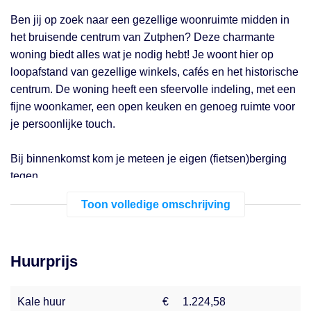
Ben jij op zoek naar een gezellige woonruimte midden in
het bruisende centrum van Zutphen? Deze charmante
woning biedt alles wat je nodig hebt! Je woont hier op
loopafstand van gezellige winkels, cafés en het historische
centrum. De woning heeft een sfeervolle indeling, met een
fijne woonkamer, een open keuken en genoeg ruimte voor
je persoonlijke touch.
Bij binnenkomst kom je meteen je eigen (fietsen)berging
tegen.
Toon volledige omschrijving
Als je naar binnen gaat, neem je direct de trap naar boven.
Daar kom je in de gang, die toegang geeft tot het aparte
toilet en de woonkamer met open keuken.
Huurprijs
Op de tweede etage bevinden zich twee ruime
slaapkamers, de badkamer en een ruime overloop met
Kale huur
€
1.224,58