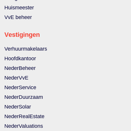
Huismeester
VvE beheer
Vestigingen
Verhuurmakelaars
Hoofdkantoor
NederBeheer
NederVvE
NederService
NederDuurzaam
NederSolar
NederRealEstate
NederValuations