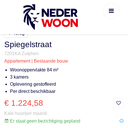
Terug
Spiegelstraat
7201KA Zutphen
Appartement | Bestaande bouw
Woonoppervlakte 84 m²
3 kamers
Oplevering gestoffeerd
Per direct beschikbaar
€ 1.224,58
Kale huur/per maand
Er staat geen bezichtiging gepland