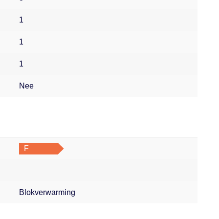
1
1
1
Nee
F
Blokverwarming