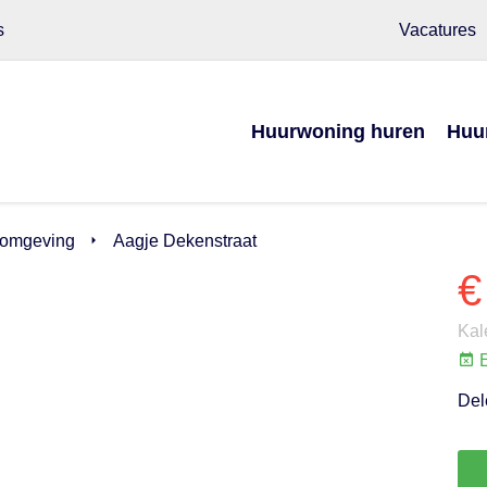
s
Vacatures
Huurwoning huren
Huu
 omgeving
Aagje Dekenstraat
€
Kal
E
Del