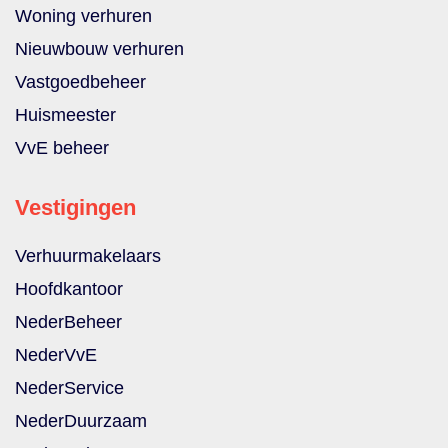
Woning verhuren
Nieuwbouw verhuren
Vastgoedbeheer
Huismeester
VvE beheer
Vestigingen
Verhuurmakelaars
Hoofdkantoor
NederBeheer
NederVvE
NederService
NederDuurzaam