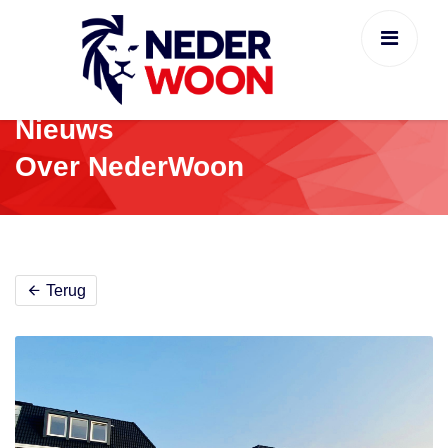
Nieuws
Over NederWoon
Terug