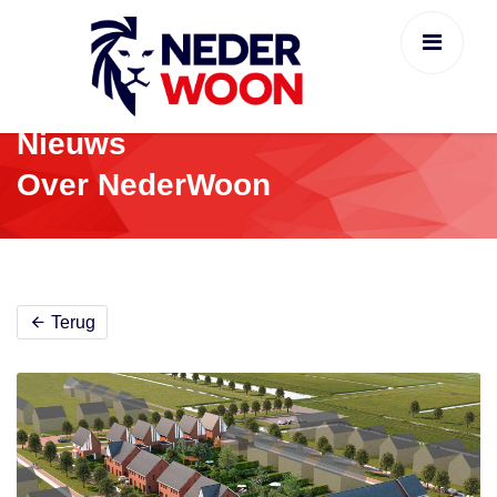
Nieuws
Over NederWoon
Terug