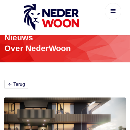
Nieuws
Over NederWoon
Terug