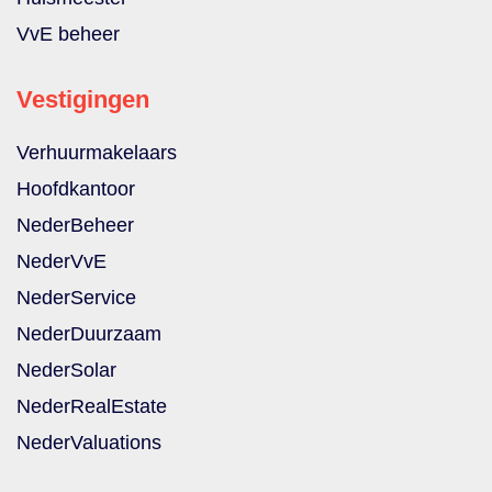
VvE beheer
Vestigingen
Verhuurmakelaars
Hoofdkantoor
NederBeheer
NederVvE
NederService
NederDuurzaam
NederSolar
NederRealEstate
NederValuations