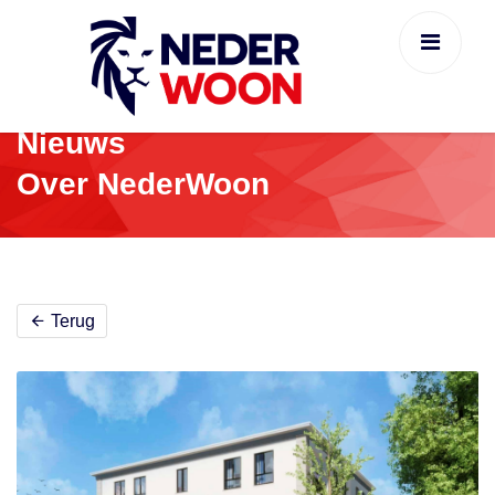
Nieuws
Over NederWoon
Terug