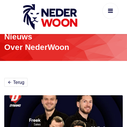
Nieuws
Over NederWoon
Terug