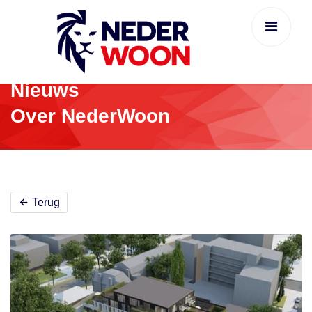
Nieuws
Over NederWoon
Terug