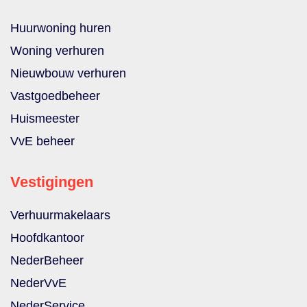
Huurwoning huren
Woning verhuren
Nieuwbouw verhuren
Vastgoedbeheer
Huismeester
VvE beheer
Vestigingen
Verhuurmakelaars
Hoofdkantoor
NederBeheer
NederVvE
NederService