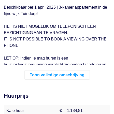
Beschikbaar per 1 april 2025 | 3-kamer appartement in de
fijne wijk Tuindorp!
HET IS NIET MOGELIJK OM TELEFONISCH EEN
BEZICHTIGING AAN TE VRAGEN.
IT IS NOT POSSIBLE TO BOOK A VIEWING OVER THE
PHONE.
LET OP: Indien je mag huren is een
huisvestingsvergunning verplicht zie onderstaande eisen:
Toon volledige omschrijving
De woningen zijn bedoeld voor de middeninkomens. De
maximale inkomensgrens (jaarinkomen) voor de woningen
is €62.191 bij een eenpersoonshuishouden en € 82.921 bij
Huurprijs
een meerpersoonshuishouden.
Energiezuinig appartement, voorzien van vloerverwarming,
Kale huur
€
1.184,81