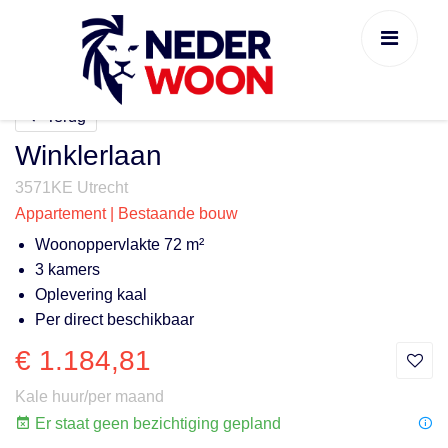
Terug
Winklerlaan
3571KE Utrecht
Appartement | Bestaande bouw
Woonoppervlakte 72 m²
3 kamers
Oplevering kaal
Per direct beschikbaar
€ 1.184,81
Kale huur/per maand
Er staat geen bezichtiging gepland