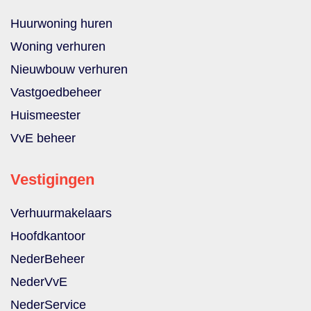
Huurwoning huren
Woning verhuren
Nieuwbouw verhuren
Vastgoedbeheer
Huismeester
VvE beheer
Vestigingen
Verhuurmakelaars
Hoofdkantoor
NederBeheer
NederVvE
NederService